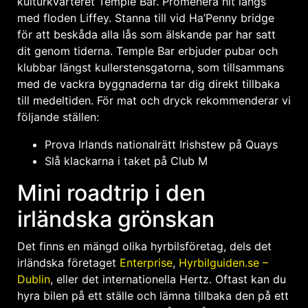
kulturkvarteret Temple Bar. Promenera hit längs
med floden Liffey. Stanna till vid Ha’Penny bridge
för att beskåda alla lås som älskande par har satt
dit genom tiderna. Temple Bar erbjuder pubar och
klubbar längst kullerstensgatorna, som tillsammans
med de vackra byggnaderna tar dig direkt tillbaka
till medeltiden. För mat och dryck rekommenderar vi
följande ställen:
Prova Irlands nationalrätt Irishstew på Quays
Slå klackarna i taket på Club M
Mini roadtrip i den
irländska grönskan
Det finns en mängd olika hyrbilsföretag, dels det
irländska företaget
Enterprise
,
Hyrbilguiden.se –
Dublin
, eller det internationella Hertz. Oftast kan du
hyra bilen på ett ställe och lämna tillbaka den på ett